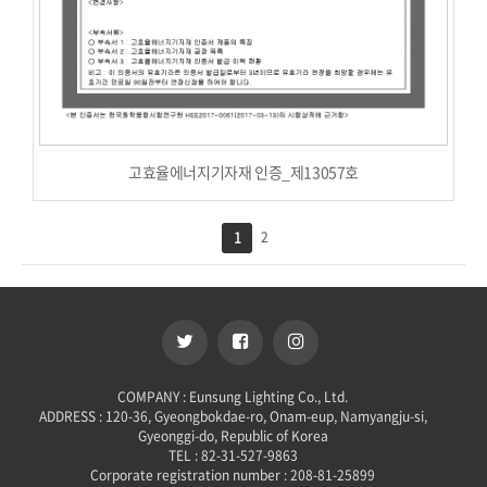
고효율에너지기자재 인증_제13057호
1
2
COMPANY : Eunsung Lighting Co., Ltd.
ADDRESS : 120-36, Gyeongbokdae-ro, Onam-eup, Namyangju-si,
Gyeonggi-do, Republic of Korea
TEL : 82-31-527-9863
Corporate registration number : 208-81-25899