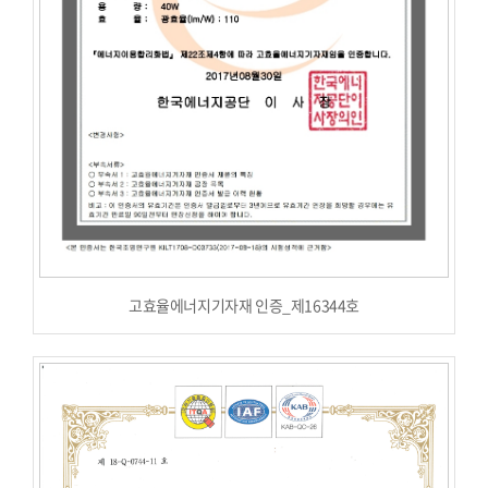
고효율에너지기자재 인증_제16344호