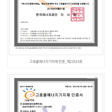
고효율에너지기자재 인증_제23515호