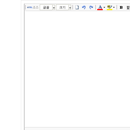
소스
글꼴
크기