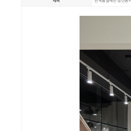
제목
한국품질재단 삼전동