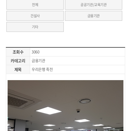
전체
공공기관/교육기관
건설사
금융기관
기타
조회수
3060
카테고리
금융기관
제목
우리은행 죽전