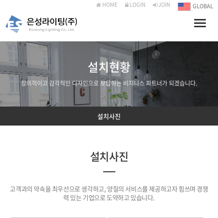
HOME
LOGIN
JOIN
GLOBAL
Toggle
naviga
설치현황
창의적이고 감각적인 디자인으로 보답하는 비지니스 파트너가 되겠습니다.
설치사진
설치사진
고객과의 약속을 최우선으로 생각하고, 양질의 서비스를 제공하고자 힘쓰며 경쟁
력 있는 기업으로 도약하고 있습니다.