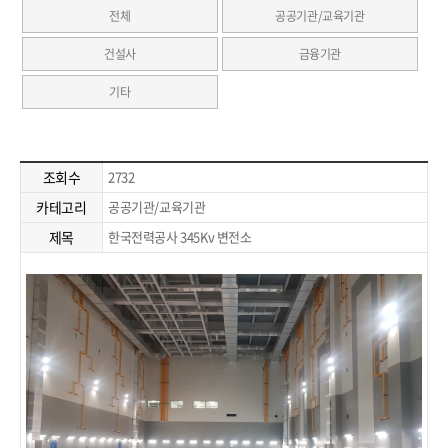
전체
공공기관/교육기관
건설사
금융기관
기타
조회수
2732
카테고리
공공기관/교육기관
제목
한국전력공사 345Kv 변전소