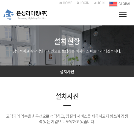
HOME
LOGIN
JOIN
GLOBAL
Toggle
naviga
설치현황
창의적이고 감각적인 디자인으로 보답하는 비지니스 파트너가 되겠습니다.
설치사진
설치사진
고객과의 약속을 최우선으로 생각하고, 양질의 서비스를 제공하고자 힘쓰며 경쟁
력 있는 기업으로 도약하고 있습니다.