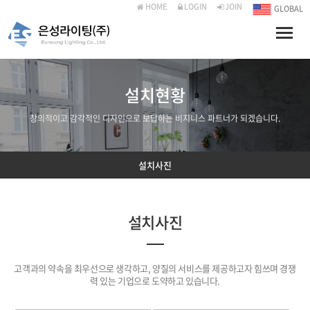
HOME
LOGIN
JOIN
GLOBAL
Toggle
naviga
설치현황
창의적이고 감각적인 디자인으로 보답하는 비지니스 파트너가 되겠습니다.
설치사진
설치사진
고객과의 약속을 최우선으로 생각하고, 양질의 서비스를 제공하고자 힘쓰며 경쟁
력 있는 기업으로 도약하고 있습니다.