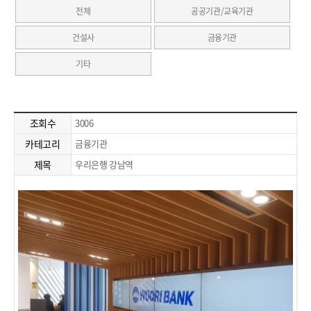
전체
공공기관/교육기관
건설사
금융기관
기타
조회수
3006
카테고리
금융기관
제목
우리은행 강남역