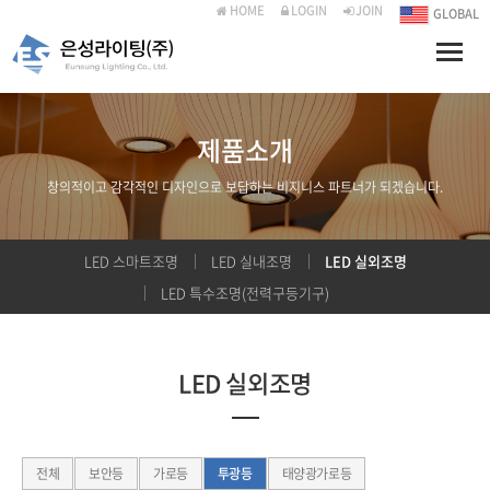
HOME
LOGIN
JOIN
GLOBAL
Toggle
naviga
제품소개
창의적이고 감각적인 디자인으로 보답하는 비지니스 파트너가 되겠습니다.
LED 스마트조명
LED 실내조명
LED 실외조명
LED 특수조명(전력구등기구)
LED 실외조명
전체
보안등
가로등
투광등
태양광가로등