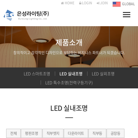
HOME
LOGIN
JOIN
GLOBAL
Toggle
naviga
제품소개
창의적이고 감각적인 디자인으로 보답하는 비지니스 파트너가 되겠습니다.
LED 스마트조명
LED 실내조명
LED 실외조명
LED 특수조명(전력구등기구)
LED 실내조명
전체
평판조명
직부엣지
다운라이트
직부등
공장등