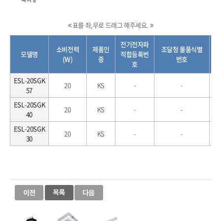
표를 좌,우로 드래그 해주세요.
전기전자파
소비전력
제품인
조달청 물품식별
초
모델명
적합등록번
(W)
증
번호
호
ESL-20SGK
20
KS
-
-
57
ESL-20SGK
20
KS
-
-
40
ESL-20SGK
20
KS
-
-
30