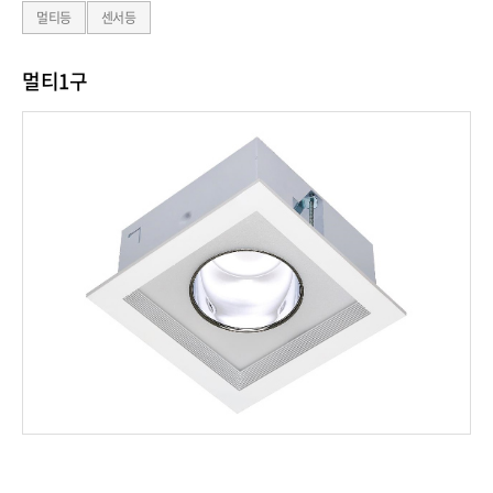
멀티등
센서등
멀티1구