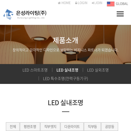
HOME
LOGIN
JOIN
GLOBAL
Toggle
naviga
제품소개
창의적이고 감각적인 디자인으로 보답하는 비지니스 파트너가 되겠습니다.
LED 스마트조명
LED 실내조명
LED 실외조명
LED 특수조명(전력구등기구)
LED 실내조명
전체
평판조명
직부엣지
다운라이트
직부등
공장등