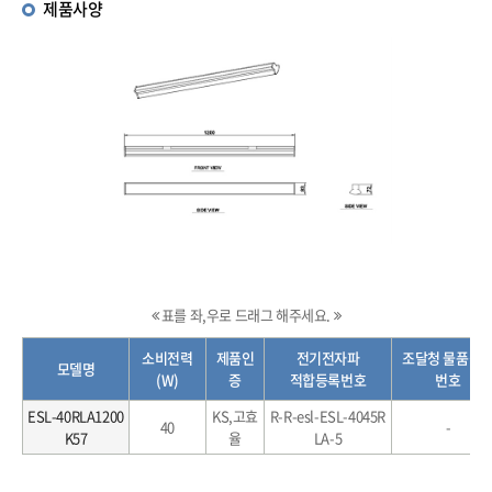
제품사양
표를 좌,우로 드래그 해주세요.
소비전력
제품인
전기전자파
조달청 물품식
모델명
(W)
증
적합등록번호
번호
ESL-40RLA1200
KS,고효
R-R-esl-ESL-4045R
40
-
K57
율
LA-5