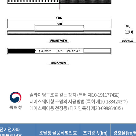
슬라이딩구조를 갖는 장치 (특허 제10-1911774호)
레이스웨이형 조명의 시공방법 (특허 제10-1884243호)
레이스웨이용 천장등 (디자인특허 제30-0988640호)
전기전자파
조달청 물품식별번호
초기광속(lm)
광효율(lm/