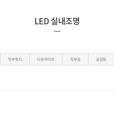
LED 실내조명
직부엣지
다운라이트
직부등
공장등