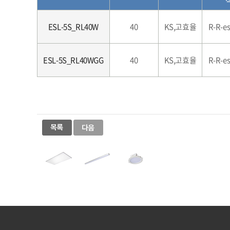
ESL-5S_RL40W
40
KS,고효율
R-R-e
ESL-5S_RL40WGG
40
KS,고효율
R-R-e