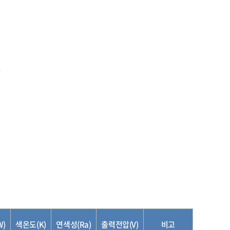
W)
색온도(K)
연색성(Ra)
출력전압(V)
비고