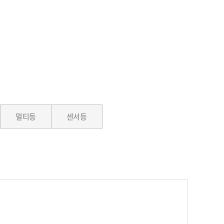
멀티등
센서등