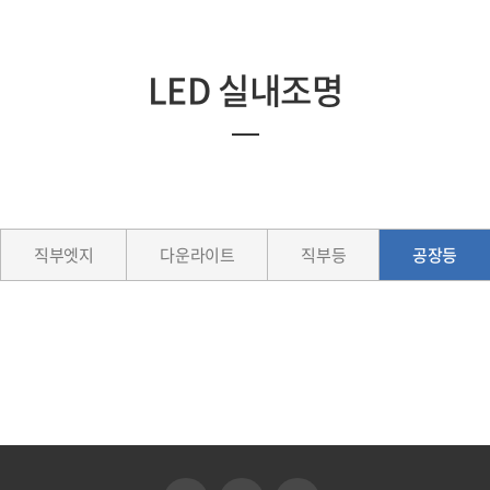
LED 실내조명
직부엣지
다운라이트
직부등
공장등