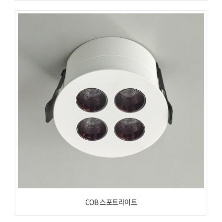
COB 스포트라이트