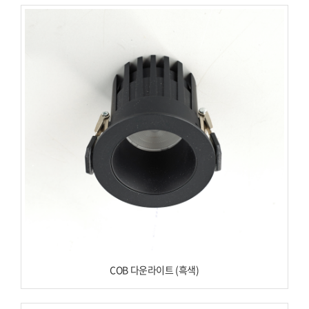
COB 다운라이트 (흑색)