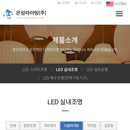
HOME
LOGIN
JOIN
GLOBAL
Toggle
naviga
제품소개
창의적이고 감각적인 디자인으로 보답하는 비지니스 파트너가 되겠습니다.
LED 스마트조명
LED 실내조명
LED 실외조명
LED 특수조명(전력구등기구)
LED 실내조명
전체
평판조명
직부엣지
다운라이트
직부등
공장등