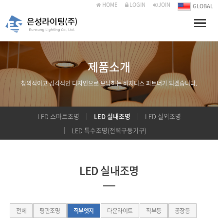
HOME
LOGIN
JOIN
GLOBAL
Toggle
naviga
제품소개
창의적이고 감각적인 디자인으로 보답하는 비지니스 파트너가 되겠습니다.
LED 스마트조명
LED 실내조명
LED 실외조명
LED 특수조명(전력구등기구)
LED 실내조명
전체
평판조명
직부엣지
다운라이트
직부등
공장등