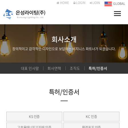
HOME
LOGIN
JOIN
GLOBAL
Toggle
naviga
회사소개
창의적이고 감각적인 디자인으로 보답하는 비지니스 파트너가 되겠습니다.
대표 인사말
회사연혁
조직도
특허/인증서
특허/인증서
KS 인증
KC 인증
고효율에너지기자재 인증
환경표지 인증