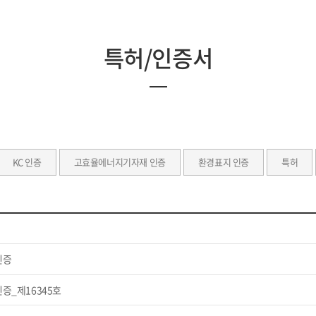
특허/인증서
KC 인증
고효율에너지기자재 인증
환경표지 인증
특허
인증
증_제16345호